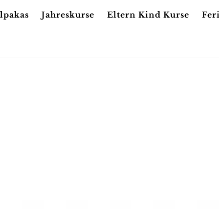
Alpakas
Jahreskurse
Eltern Kind Kurse
Fer
ANINCHENFLEIS
ner Zucht. Wir achten auf eine gesunde & ausgewogenen E