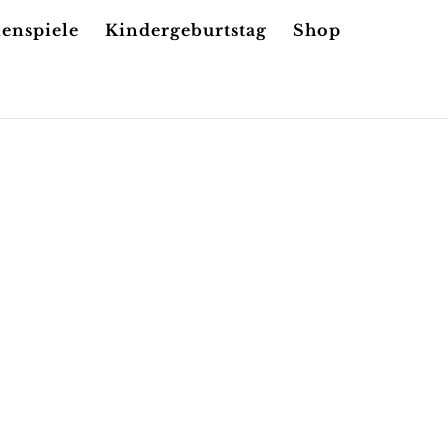
ienspiele
Kindergeburtstag
Shop
CH
rnährung!