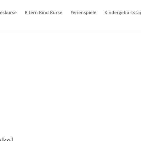
reskurse
Eltern Kind Kurse
Ferienspiele
Kindergeburtsta
nkel