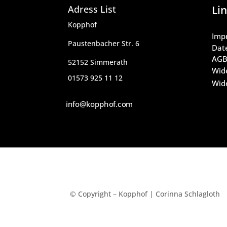
Adress List
Lin
Kopphof
Imp
Paustenbacher Str. 6
Dat
AG
52152 Simmerath
Wid
01573 925 11 12
Wide
info@kopphof.com
© Copyright – Kopphof | Corinna Schlagloth