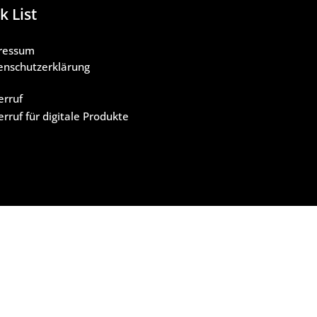
k List
ressum
enschutzerklärung
B
erruf
rruf für digitale Produkte