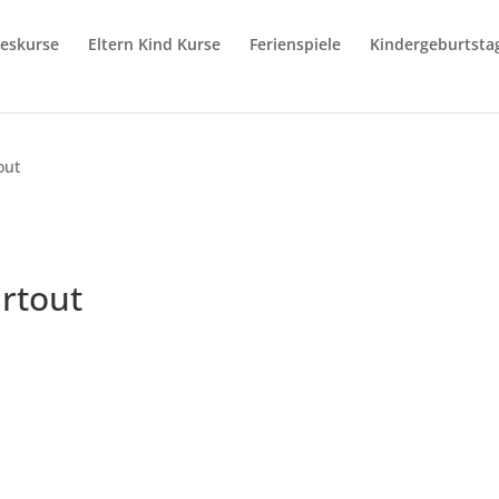
reskurse
Eltern Kind Kurse
Ferienspiele
Kindergeburtsta
out
rtout