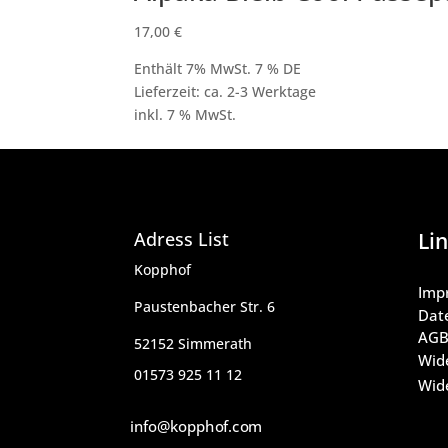
17,00
€
Enthält 7% MwSt. 7 % DE
Lieferzeit: ca. 2-3 Werktage
inkl. 7 % MwSt.
Adress List
Lin
Kopphof
Imp
Paustenbacher Str. 6
Dat
AG
52152 Simmerath
Wid
01573 925 11 12
Wide
info@kopphof.com