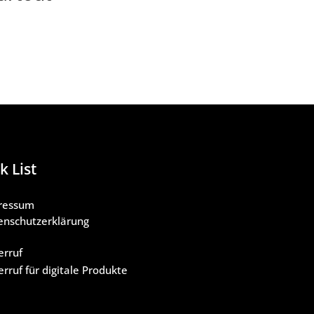
k List
ressum
enschutzerklärung
B
erruf
rruf für digitale Produkte